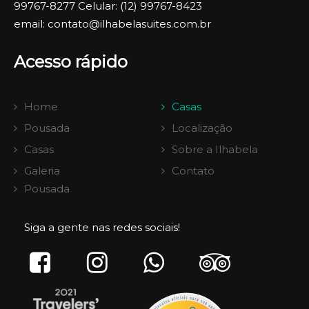
99767-8277 Celular: (12) 99767-8423
email: contato@ilhabelasuites.com.br
Acesso rápido
Home
Casas
Pousada
Localização
Casas
Sobre a Ilhabela
Galeria
Contato
Pousada
Siga a gente nas redes sociais!